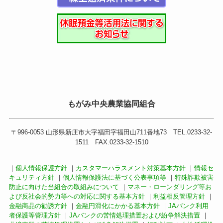
もがみ中央農業協同組合
〒996-0053 山形県新庄市大字福田字福田山711番地73 TEL.0233-32-
1511 FAX.0233-32-1510
｜
個人情報保護方針
｜
カスタマーハラスメント対策基本方針
｜
情報セ
キュリティ方針
｜
個人情報保護法に基づく公表事項等
｜
特殊詐欺被害
防止に向けた当組合の取組みについて
｜
マネー・ローンダリング等お
よび反社会的勢力等への対応に関する基本方針
｜
利益相反管理方針
｜
金融商品の勧誘方針
｜
金融円滑化にかかる基本方針
｜
JAバンク利用
者保護等管理方針
｜
JAバンクの苦情処理措置および紛争解決措置
｜