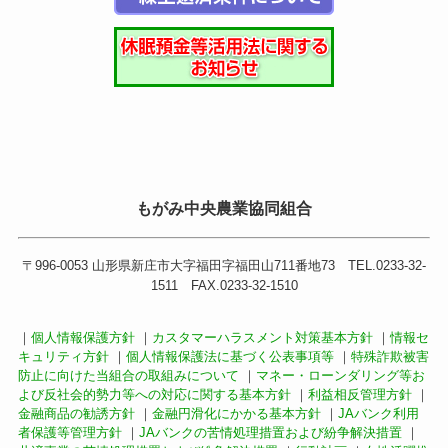
もがみ中央農業協同組合
〒996-0053 山形県新庄市大字福田字福田山711番地73 TEL.0233-32-
1511 FAX.0233-32-1510
｜
個人情報保護方針
｜
カスタマーハラスメント対策基本方針
｜
情報セ
キュリティ方針
｜
個人情報保護法に基づく公表事項等
｜
特殊詐欺被害
防止に向けた当組合の取組みについて
｜
マネー・ローンダリング等お
よび反社会的勢力等への対応に関する基本方針
｜
利益相反管理方針
｜
金融商品の勧誘方針
｜
金融円滑化にかかる基本方針
｜
JAバンク利用
者保護等管理方針
｜
JAバンクの苦情処理措置および紛争解決措置
｜