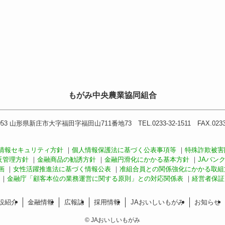
もがみ中央農業協同組合
053 山形県新庄市大字福田字福田山711番地73 TEL.0233-32-1511 FAX.0233-
情報セキュリティ方針
｜
個人情報保護法に基づく公表事項等
｜
特殊詐欺被害
反管理方針
｜
金融商品の勧誘方針
｜
金融円滑化にかかる基本方針
｜
JAバン
画
｜
女性活躍推進法に基づく情報公表
｜
准組合員との関係強化にかかる取組
｜
金融庁「顧客本位の業務運営に関する原則」との対応関係表
｜
経営者保証
設紹介
金融情報
広報誌
採用情報
JAおいしいもがみ
お知らせ
©
JAおいしいもがみ