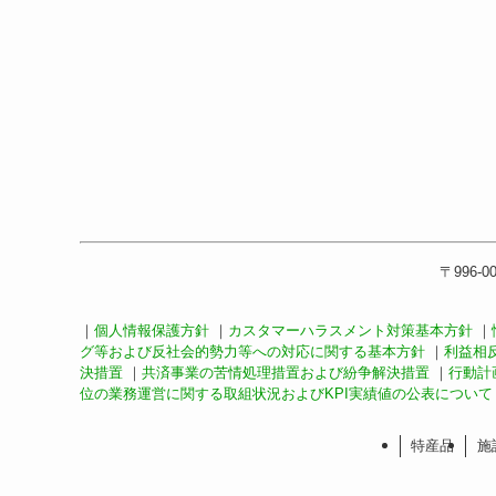
〒996-0
｜
個人情報保護方針
｜
カスタマーハラスメント対策基本方針
｜
グ等および反社会的勢力等への対応に関する基本方針
｜
利益相
決措置
｜
共済事業の苦情処理措置および紛争解決措置
｜
行動計
位の業務運営に関する取組状況およびKPI実績値の公表について
特産品
施