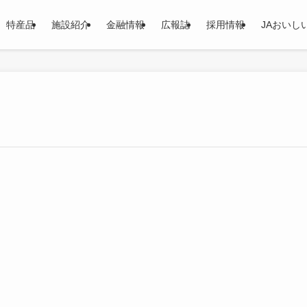
特産品
施設紹介
金融情報
広報誌
採用情報
JAおいし